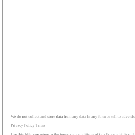
We do not collect and store data from any data in any form or sell to advertis
Privacy Policy Terms
Use this APP, you agree to the terms and conditions of this Privacy Policy. If